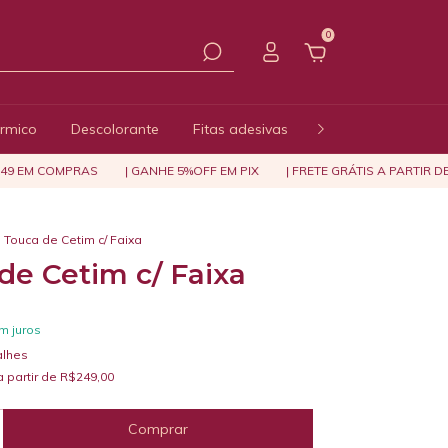
0
érmico
Descolorante
Fitas adesivas
Toucas
Acessó
 EM COMPRAS
| GANHE 5%OFF EM PIX
| FRETE GRÁTIS A PARTIR DE R
Touca de Cetim c/ Faixa
de Cetim c/ Faixa
m juros
alhes
a partir de
R$249,00