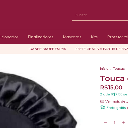
icionador
Finalizadores
Máscaras
Kits
Protetor t
| GANHE 5%OFF EM PIX
| FRETE GRÁTIS A PARTIR DE R$249
Início
.
Toucas
.
Touca 
R$15,00
2
x de
R$7,50
se
Ver mais det
Frete grátis