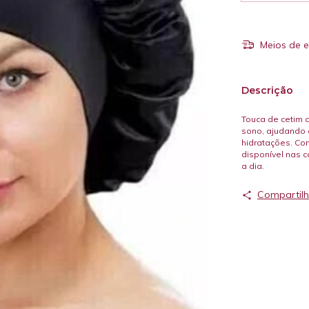
Meios de e
Descrição
Touca de cetim c
sono, ajudando a
hidratações. Con
disponível nas c
a dia.
Compartilh