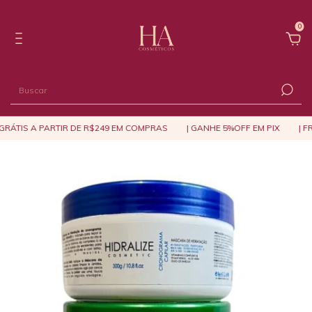
0
GRÁTIS A PARTIR DE R$249 EM COMPRAS
| GANHE 5%OFF EM PIX
| FR