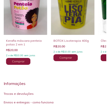
Kerafix máscara penteia
BOTOX Lisoterapia 400g
Óleo 
potao 2 em 1
R$20,00
R$20,
R$20,00
2
x
de
R$10,00
sem juros
2
x
de
R
2
x
de
R$10,00
sem juros
Informações
Trocas e devoluções
Envios e entregas - como funciona